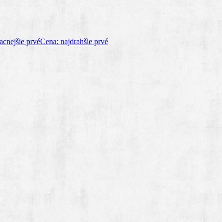
acnejšie prvé
Cena: najdrahšie prvé