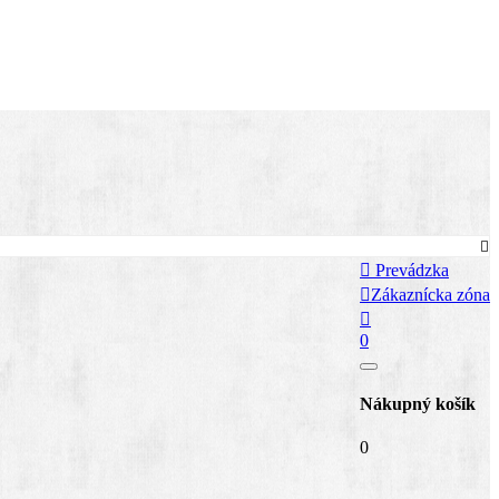


Prevádzka

Zákaznícka zóna

0
Nákupný košík
0