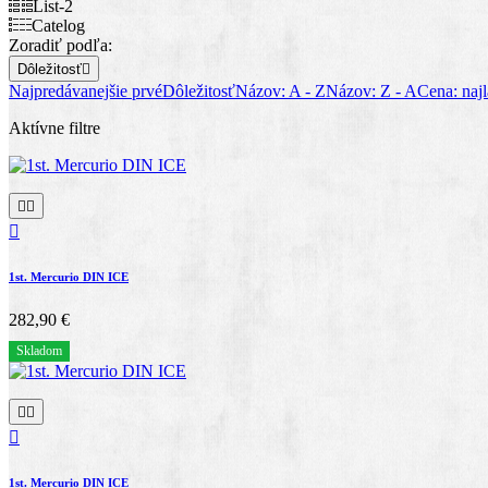
List-2
Catelog
Zoradiť podľa:
Dôležitosť

Najpredávanejšie prvé
Dôležitosť
Názov: A - Z
Názov: Z - A
Cena: najl
Aktívne filtre



1st. Mercurio DIN ICE
282,90 €
Skladom



1st. Mercurio DIN ICE