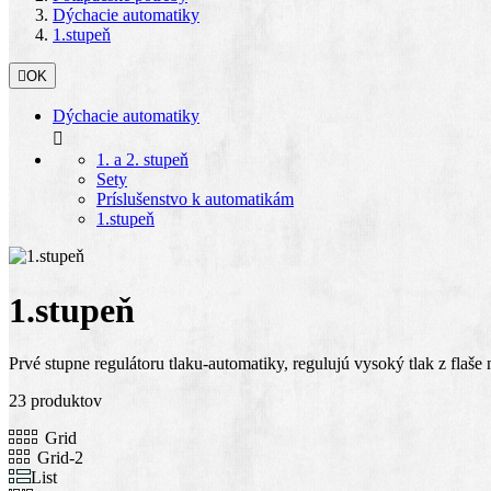
Dýchacie automatiky
1.stupeň

OK
Dýchacie automatiky

1. a 2. stupeň
Sety
Príslušenstvo k automatikám
1.stupeň
1.stupeň
Prvé stupne regulátoru tlaku-automatiky, regulujú vysoký tlak z fla
23 produktov
Grid
Grid-2
List