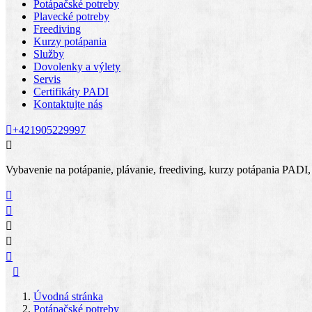
Potápačské potreby
Plavecké potreby
Freediving
Kurzy potápania
Služby
Dovolenky a výlety
Servis
Certifikáty PADI
Kontaktujte nás

+421905229997

Vybavenie na potápanie, plávanie, freediving, kurzy potápania PADI, se






Úvodná stránka
Potápačské potreby