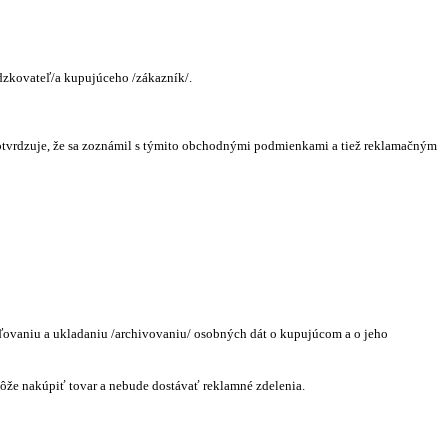
dzkovateľ/a kupujúceho /zákazník/.
otvrdzuje, že sa zoznámil s týmito obchodnými podmienkami a tiež reklamačným
ďovaniu a ukladaniu /archivovaniu/ osobných dát o kupujúcom a o jeho
ôže nakúpiť tovar a nebude dostávať reklamné zdelenia.