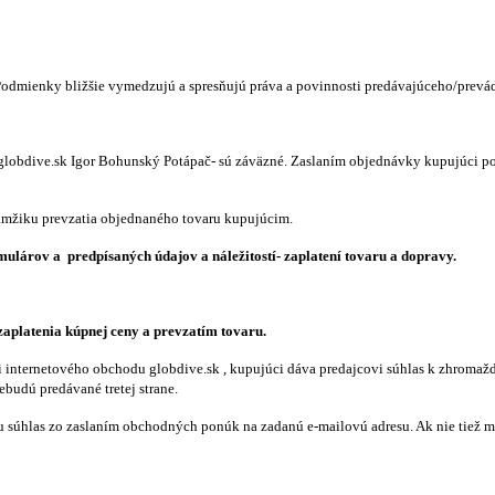
Podmienky bližšie vymedzujú a spresňujú práva a povinnosti predávajúceho/prevá
globdive.sk Igor Bohunský Potápač- sú záväzné. Zaslaním objednávky kupujúci p
amžiku prevzatia objednaného tovaru kupujúcim.
ulárov a predpísaných údajov a náležitostí- zaplatení tovaru a dopravy.
aplatenia kúpnej ceny a prevzatím tovaru.
 internetového obchodu globdive.sk , kupujúci dáva predajcovi súhlas k zhromaž
budú predávané tretej strane.
 súhlas zo zaslaním obchodných ponúk na zadanú e-mailovú adresu. Ak nie tiež m