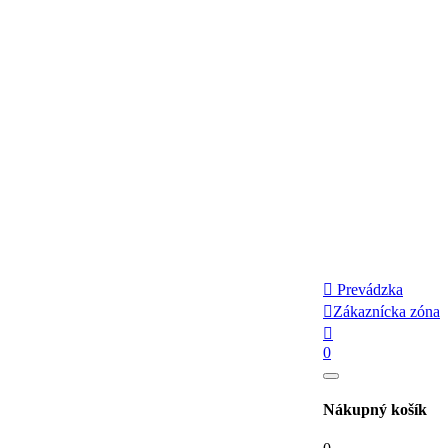

Prevádzka

Zákaznícka zóna

0
Nákupný košík