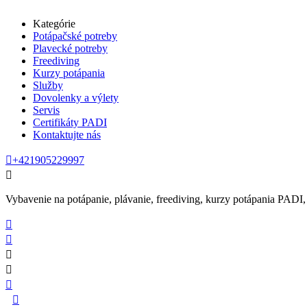
Kategórie
Potápačské potreby
Plavecké potreby
Freediving
Kurzy potápania
Služby
Dovolenky a výlety
Servis
Certifikáty PADI
Kontaktujte nás

+421905229997

Vybavenie na potápanie, plávanie, freediving, kurzy potápania PADI, se





