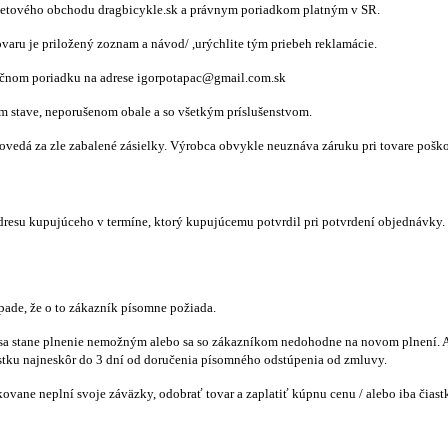
netového obchodu dragbicykle.sk a právnym poriadkom platným v SR.
aru je priložený zoznam a návod/ ,urýchlite tým priebeh reklamácie.
čnom poriadku na adrese igorpotapac@gmail.com.sk
m stave, neporušenom obale a so všetkým príslušenstvom.
edá za zle zabalené zásielky. Výrobca obvykle neuznáva záruku pri tovare poškod
esu kupujúceho v termíne, ktorý kupujúcemu potvrdil pri potvrdení objednávky. P
pade, že o to zákazník písomne požiada.
že sa stane plnenie nemožným alebo sa so zákazníkom nedohodne na novom plnení.
tku najneskôr do 3 dní od doručenia písomného odstúpenia od zmluvy.
ane neplní svoje záväzky, odobrať tovar a zaplatiť kúpnu cenu / alebo iba čiastk