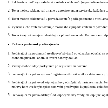
Reklamácie budú vysporiadané v súlade s reklamačným poriadkom inter
Tovar môžete reklamovať priamo v autorizovanom servise /ku každému tov
Tovar môžete reklamovať u prevádzkovateľa podľa podmienok v reklama
Výmena alebo vrátenie tovaru je možné iba v prípade vrátenia v pôvodno
Tovar ktorý reklamujete odosielajte v pôvodnom obale. Dopravca nezodpov
Práva a povinnosti predávajúceho
Predávajúci ma povinnosť zrealizovať záväznú objednávku, odoslať na adr
osobnom prevzatí , obdrží k tovaru daňový doklad.
Všetky osobné údaje poskytnuté pri registrácii sú dôverné .
Predávajúci má právo vymazať registrovaného zákazníka z databáze v prí
Predávajúci má právo od kúpnej zmluvy odstúpiť, ak nastane situácia, 
zmluvy hore uvedeným spôsobom vráti predávajúci kupujúcemu celú čias
Predávajúci má právo odstúpiť od kúpnej zmluvy vtedy, ak kupujúci opakov