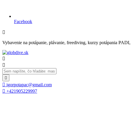
Facebook

Vybavenie na potápanie, plávanie, freediving, kurzy potápania PADI, se




igorpotapac@gmail.com

+421905229997