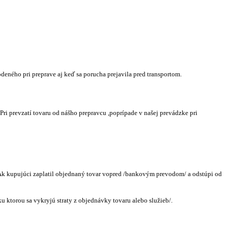
eného pri preprave aj keď sa porucha prejavila pred transportom.
ri prevzatí tovaru od nášho prepravcu ,poprípade v našej prevádzke pri
 Ak kupujúci zaplatil objednaný tovar vopred /bankovým prevodom/ a odstúpi od
u ktorou sa vykryjú straty z objednávky tovaru alebo služieb/.