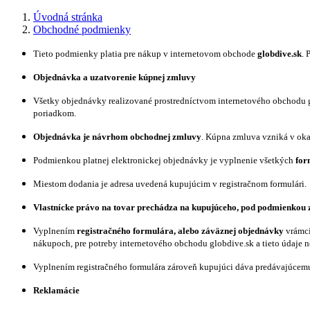
Úvodná stránka
Obchodné podmienky
Tieto podmienky platia pre nákup v internetovom obchode
globdive.sk
. 
Objednávka a uzatvorenie kúpnej zmluvy
Všetky objednávky realizované prostredníctvom internetového obchodu 
poriadkom.
Objednávka je návrhom obchodnej zmluvy
. Kúpna zmluva vzniká v ok
Podmienkou platnej elektronickej objednávky je vyplnenie všetkých
form
Miestom dodania je adresa uvedená kupujúcim v registračnom formulári.
Vlastnícke právo na tovar prechádza na kupujúceho, pod podmienkou z
Vyplnením
registračného formulára, alebo záväznej objednávky
vrámci
nákupoch, pre potreby internetového obchodu globdive.sk a tieto údaje ne
Vyplnením registračného formulára zároveň kupujúci dáva predávajúcemu
Reklamácie