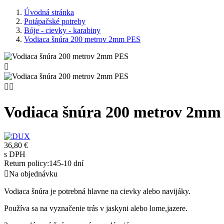
Úvodná stránka
Potápačské potreby
Bóje - cievky - karabiny
Vodiaca šnúra 200 metrov 2mm PES



Vodiaca šnúra 200 metrov 2mm
36,80 €
s DPH
Return policy:14
5-10 dní

Na objednávku
Vodiaca šnúra je potrebná hlavne na cievky alebo navijáky.
Používa sa na vyznačenie trás v jaskyni alebo lome,jazere.