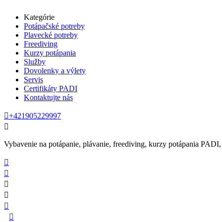
Kategórie
Potápačské potreby
Plavecké potreby
Freediving
Kurzy potápania
Služby
Dovolenky a výlety
Servis
Certifikáty PADI
Kontaktujte nás

+421905229997

Vybavenie na potápanie, plávanie, freediving, kurzy potápania PADI, se





