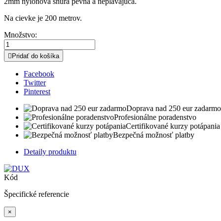
2mm nylónová šnúra pevná a neplávajúca.
Na cievke je 200 metrov.
Množstvo:

Pridať do košíka
Facebook
Twitter
Pinterest
Doprava nad 250 eur zadarmo
Profesionálne poradenstvo
Certifikované kurzy potápania
Bezpečná možnosť platby
Detaily produktu
Kód
Špecifické referencie
×