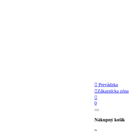

Prevádzka

Zákaznícka zóna

0
Nákupný košík