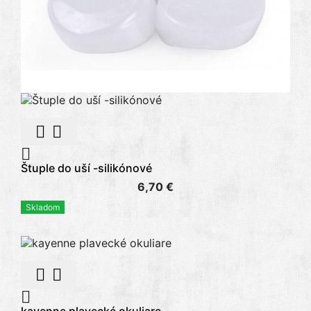



Štuple do uší -silikónové
6,70 €
Skladom



kayenne plavecké okuliare