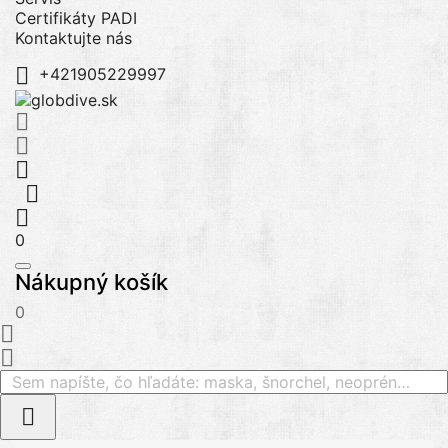
Certifikáty PADI
Kontaktujte nás

+421905229997





0
Nákupný košík
0


