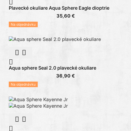

Plavecké okuliare Aqua Sphere Eagle dioptrie
35,60 €
Na objednávku



Aqua sphere Seal 2.0 plavecké okuliare
36,90 €
Na objednávku


