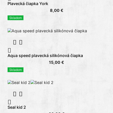
Plavecká čiapka York
8,00 €
Skladom



Aqua speed plavecká silikónová čiapka
15,00 €
Skladom



Seal kid 2