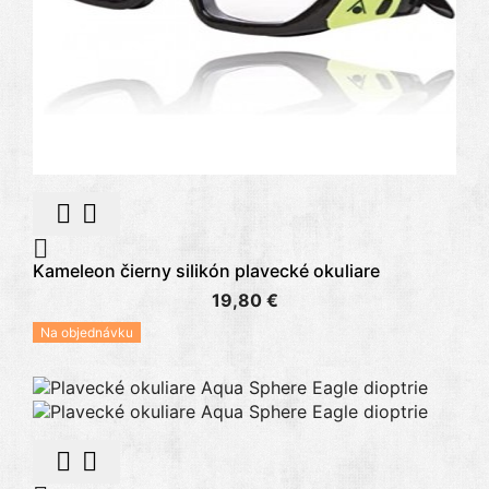



Kameleon čierny silikón plavecké okuliare
19,80 €
Na objednávku

