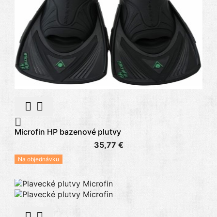



Microfin HP bazenové plutvy
35,77 €
Na objednávku

