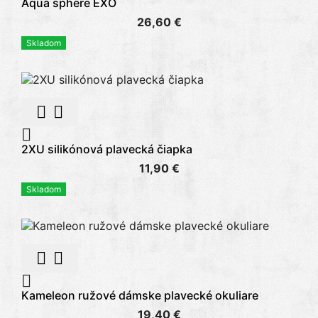
Aqua sphere EXO
26,60 €
Skladom



2XU silikónová plavecká čiapka
11,90 €
Skladom



Kameleon ružové dámske plavecké okuliare
19,40 €