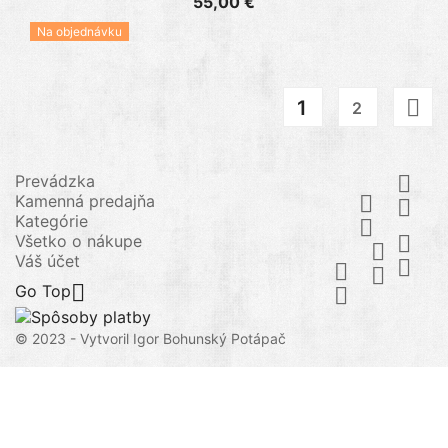
55,00 €
Na objednávku

1
2
Prevádzka

Kamenná predajňa


Kategórie

Všetko o nákupe


Váš účet




Go Top

© 2023 - Vytvoril Igor Bohunský Potápač