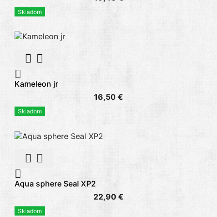
Skladom



Kameleon jr
16,50 €
Skladom



Aqua sphere Seal XP2
22,90 €
Skladom