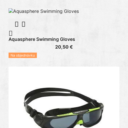



Aquasphere Swimming Gloves
20,50 €
Na objednávku