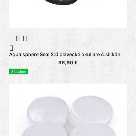



Aqua sphere Seal 2.0 plavecké okuliare č.silikón
36,90 €
Skladom