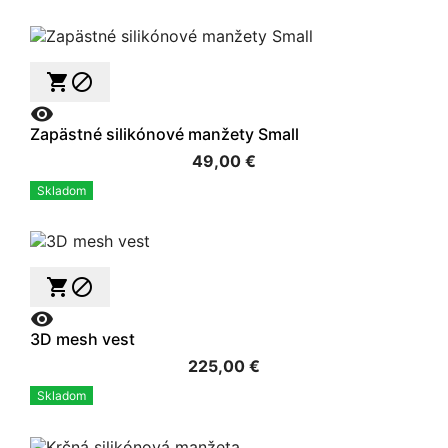



Zapästné silikónové manžety Small
49,00 €
Skladom



3D mesh vest
225,00 €
Skladom