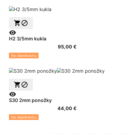



H2 3/5mm kukla
95,00 €
Na objednávku



S30 2mm ponožky
44,00 €
Na objednávku