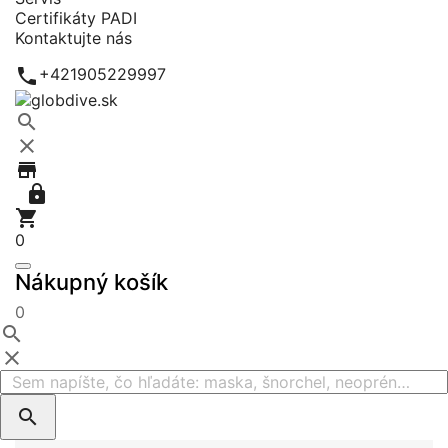
Certifikáty PADI
Kontaktujte nás

+421905229997





0
Nákupný košík
0


