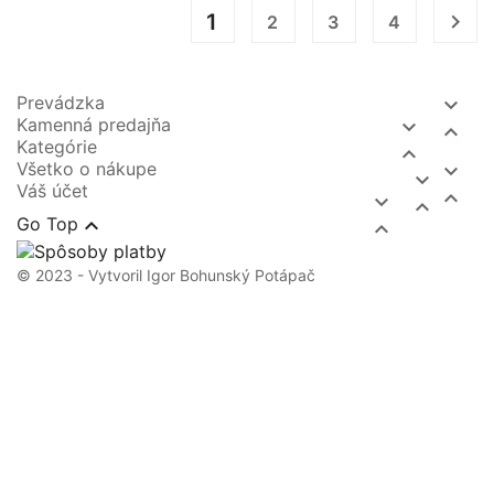
1

2
3
4
Prevádzka

Kamenná predajňa


Kategórie

Všetko o nákupe


Váš účet




Go Top

© 2023 - Vytvoril Igor Bohunský Potápač