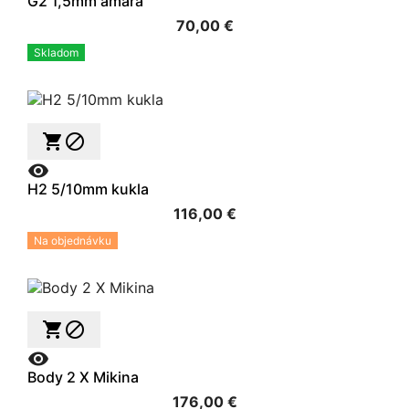
G2 1,5mm amara
70,00 €
Skladom



H2 5/10mm kukla
116,00 €
Na objednávku



Body 2 X Mikina
176,00 €