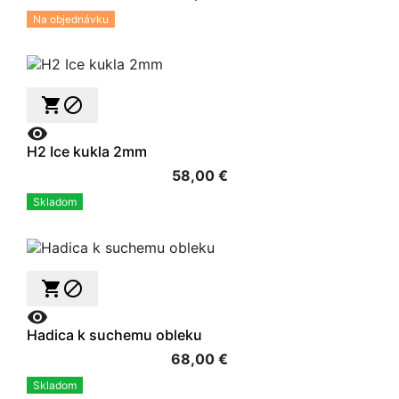
Na objednávku



H2 Ice kukla 2mm
58,00 €
Skladom



Hadica k suchemu obleku
68,00 €
Skladom