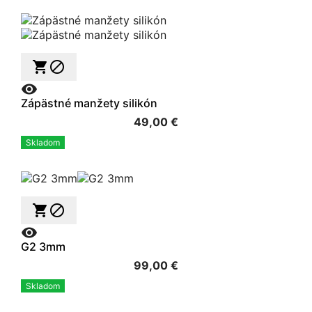



Zápästné manžety silikón
49,00 €
Skladom



G2 3mm
99,00 €
Skladom