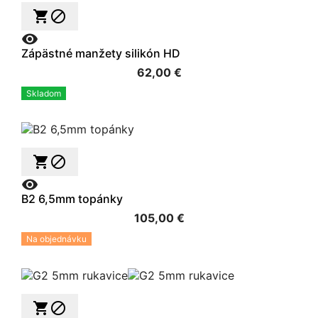



Zápästné manžety silikón HD
62,00 €
Skladom



B2 6,5mm topánky
105,00 €
Na objednávku

