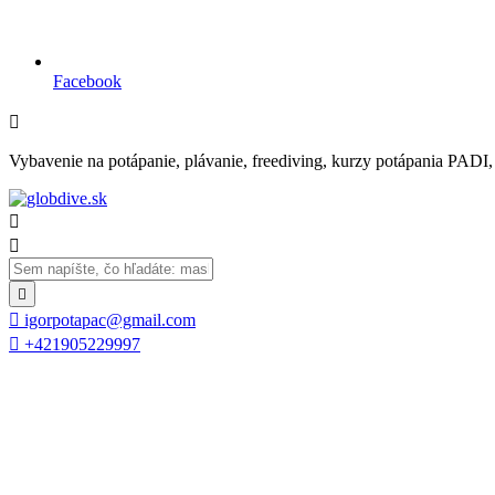
Facebook

Vybavenie na potápanie, plávanie, freediving, kurzy potápania PADI, se




igorpotapac@gmail.com

+421905229997