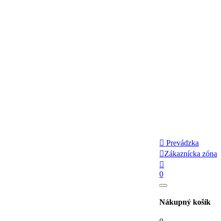

Prevádzka

Zákaznícka zóna

0
Nákupný košík