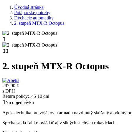
Úvodná stránka
Potápačské potreby
Dýchacie automatiky
2. stupeň MTX-R Octopus



2. stupeň MTX-R Octopus
297,90 €
s DPH
Return policy:14
5-10 dní

Na objednávku
Apeks technika pre vojákov a armádu navrhnutý skúšaný a odolný oc
Sprcha sa dá ľahko ovládať aj v silných suchých rukaviciach.