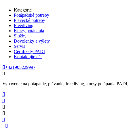
Kategórie
Potápačské potreby
Plavecké potreby
Freediving
Kurzy potápania
Služby
Dovolenky a výlety
Servis
Certifikáty PADI
Kontaktujte nás

+421905229997

Vybavenie na potápanie, plávanie, freediving, kurzy potápania PADI, se





