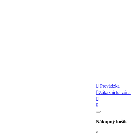

Prevádzka

Zákaznícka zóna

0
Nákupný košík