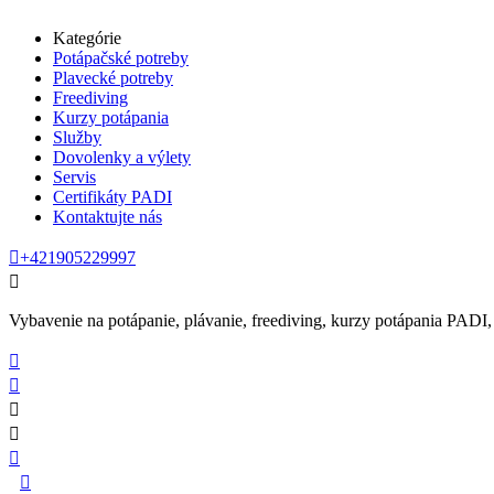
Kategórie
Potápačské potreby
Plavecké potreby
Freediving
Kurzy potápania
Služby
Dovolenky a výlety
Servis
Certifikáty PADI
Kontaktujte nás

+421905229997

Vybavenie na potápanie, plávanie, freediving, kurzy potápania PADI, se





