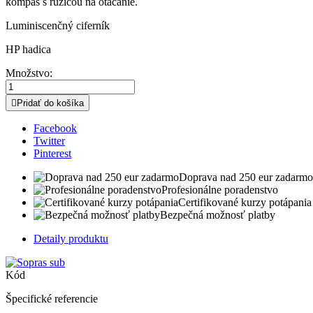
kompas s ružicou na otáčanie.
Luminiscenčný ciferník
HP hadica
Množstvo:

Pridať do košíka
Facebook
Twitter
Pinterest
Doprava nad 250 eur zadarmo
Profesionálne poradenstvo
Certifikované kurzy potápania
Bezpečná možnosť platby
Detaily produktu
Kód
Špecifické referencie