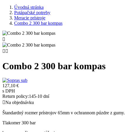
Úvodná stránka
Potápačské potreby
Meracie prístroje
Combo 2 300 bar kompas



Combo 2 300 bar kompas
127,10 €
s DPH
Return policy:14
5-10 dní

Na objednávku
Štandardný rozmer prístrojov 65mm v ochrannom púzdre z gumy.
Tlakomer 300 bar