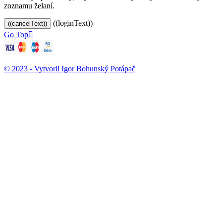
zoznamu želaní.
((loginText))
((cancelText))
Go Top

© 2023 - Vytvoril Igor Bohunský Potápač