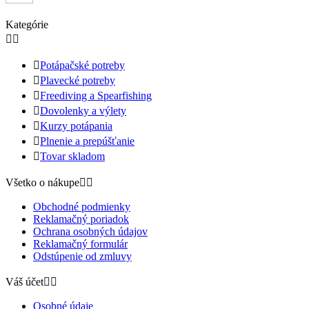
Kategórie



Potápačské potreby

Plavecké potreby

Freediving a Spearfishing

Dovolenky a výlety

Kurzy potápania

Plnenie a prepúšťanie

Tovar skladom
Všetko o nákupe


Obchodné podmienky
Reklamačný poriadok
Ochrana osobných údajov
Reklamačný formulár
Odstúpenie od zmluvy
Váš účet


Osobné údaje