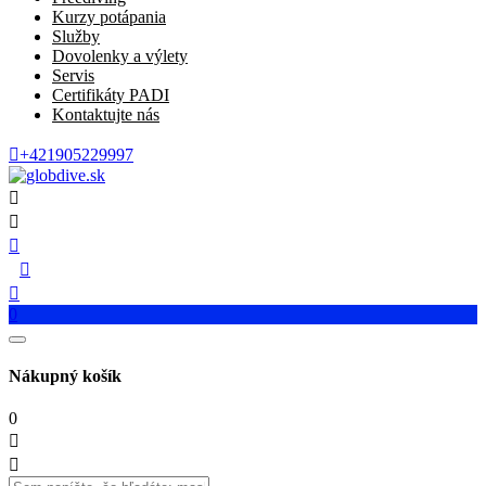
Kurzy potápania
Služby
Dovolenky a výlety
Servis
Certifikáty PADI
Kontaktujte nás

+421905229997





0
Nákupný košík
0

