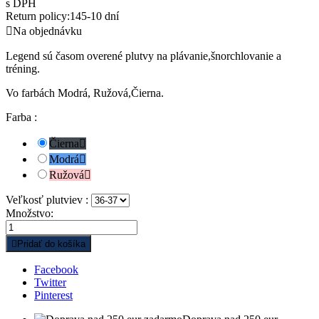
s DPH
Return policy:14
5-10 dní

Na objednávku
Legend sú časom overené plutvy na plávanie,šnorchlovanie a
tréning.
Vo farbách Modrá, Ružová,Čierna.
Farba :
Čierna

Modrá

Ružová

Veľkosť plutviev :
Množstvo:

Pridať do košíka
Facebook
Twitter
Pinterest