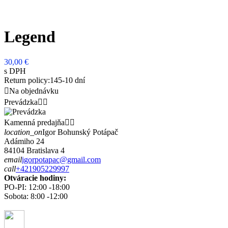
Legend
30,00 €
s DPH
Return policy:14
5-10 dní

Na objednávku
Prevádzka


Kamenná predajňa


location_on
Igor Bohunský Potápač
Adámiho 24
84104 Bratislava 4
email
igorpotapac@gmail.com
call
+421905229997
Otváracie hodiny:
PO-PI: 12:00 -18:00
Sobota: 8:00 -12:00