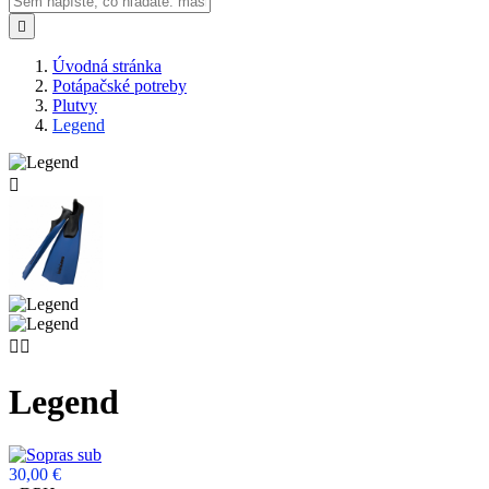

Úvodná stránka
Potápačské potreby
Plutvy
Legend



Legend
30,00 €