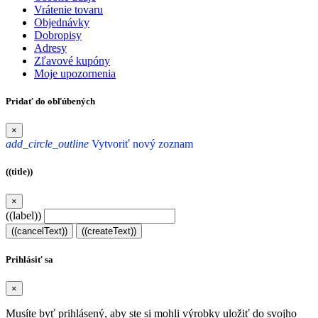
Vrátenie tovaru
Objednávky
Dobropisy
Adresy
Zľavové kupóny
Moje upozornenia
Pridať do obľúbených
×
add_circle_outline
Vytvoriť nový zoznam
((title))
×
((label))
((cancelText))
((createText))
Prihlásiť sa
×
Musíte byť prihlásený, aby ste si mohli výrobky uložiť do svojho