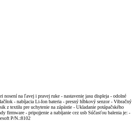
 nosení na ľavej i pravej ruke - nastavenie jasu displeja - odolné
čítok - nabíjacia Li-Ion bateria - presný hĺbkový senzor - Vibračný
ik z textilu pre uchytenie na zápästie - Ukladanie potápačského
firmware - pripojjenie a nabíjanie cez usb Súčasťou balenia je: -
esoft P/N.:8102