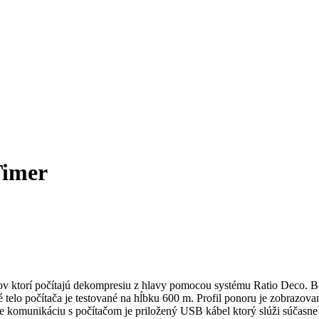
imer
v ktorí počítajú dekompresiu z hlavy pomocou systému Ratio Deco. Bo
ové telo počítača je testované na hĺbku 600 m. Profil ponoru je zobrazo
re komunikáciu s počítačom je priložený USB kábel ktorý slúži súčasne a