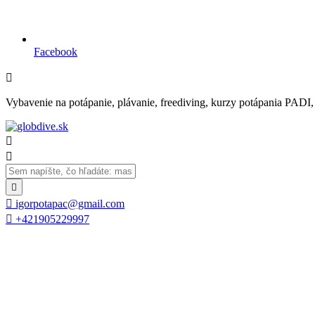
Facebook

Vybavenie na potápanie, plávanie, freediving, kurzy potápania PADI, se




igorpotapac@gmail.com

+421905229997