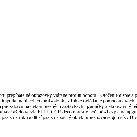
u prepínatelné obrazovky vrátane profilu ponoru - Otočenie displeja pri
 imperiálnymi jednotkami - stopky - ľahké ovládanie pomocou dvoch tla
ra pre zábavu na dekompresných zastávkach - gumičky alebo externý pás
ftvéer až do verzie FULL CCR decompresný počítač - bezplatné upgrady 
pásik na ruku a dlhší pasik na suchý oblek -upevnovacie gumičky Div