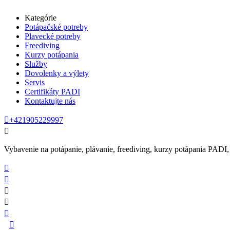
Kategórie
Potápačské potreby
Plavecké potreby
Freediving
Kurzy potápania
Služby
Dovolenky a výlety
Servis
Certifikáty PADI
Kontaktujte nás

+421905229997

Vybavenie na potápanie, plávanie, freediving, kurzy potápania PADI, se





