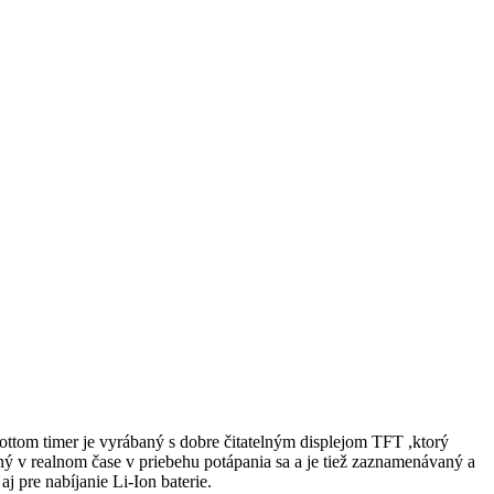
ttom timer je vyrábaný s dobre čitatelným displejom TFT ,ktorý
vaný v realnom čase v priebehu potápania sa a je tiež zaznamenávaný a
j pre nabíjanie Li-Ion baterie.