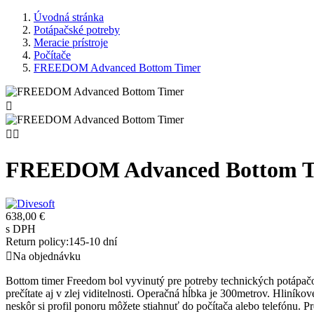
Úvodná stránka
Potápačské potreby
Meracie prístroje
Počítače
FREEDOM Advanced Bottom Timer



FREEDOM Advanced Bottom T
638,00 €
s DPH
Return policy:14
5-10 dní

Na objednávku
Bottom timer Freedom bol vyvinutý pre potreby technických potápačo
prečítate aj v zlej viditelnosti. Operačná hĺbka je 300metrov. Hliník
neskôr si profil ponoru môžete stiahnuť do počítača alebo telefónu. P