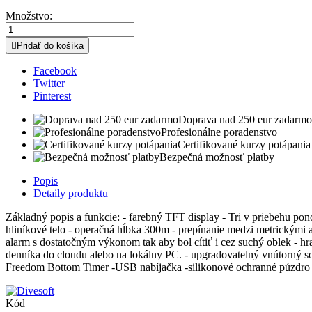
Množstvo:

Pridať do košíka
Facebook
Twitter
Pinterest
Doprava nad 250 eur zadarmo
Profesionálne poradenstvo
Certifikované kurzy potápania
Bezpečná možnosť platby
Popis
Detaily produktu
Základný popis a funkcie: - farebný TFT display - Tri v priebehu ponor
hliníkové telo - operačná hĺbka 300m - prepínanie medzi metrickými a
alarm s dostatočným výkonom tak aby bol cítiť i cez suchý oblek - h
denníka do cloudu alebo na lokálny PC. - upgradovatelný vnútorný so
Freedom Bottom Timer -USB nabíjačka -silikonové ochranné púzdro -
Kód