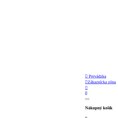

Prevádzka

Zákaznícka zóna

0
Nákupný košík