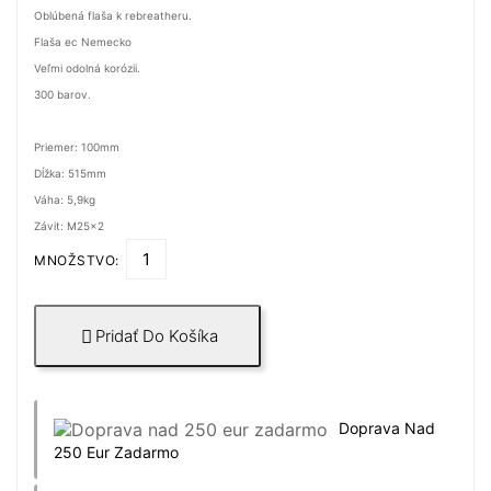
Oblúbená flaša k rebreatheru.
Flaša ec Nemecko
Veľmi odolná korózii.
300 barov.
Priemer: 100mm
Dĺžka: 515mm
Váha: 5,9kg
Závit: M25x2
MNOŽSTVO:
Pridať Do Košíka

Doprava Nad
250 Eur Zadarmo