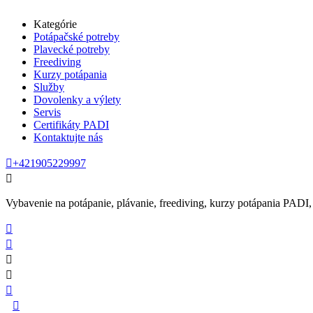
Kategórie
Potápačské potreby
Plavecké potreby
Freediving
Kurzy potápania
Služby
Dovolenky a výlety
Servis
Certifikáty PADI
Kontaktujte nás

+421905229997

Vybavenie na potápanie, plávanie, freediving, kurzy potápania PADI, se





