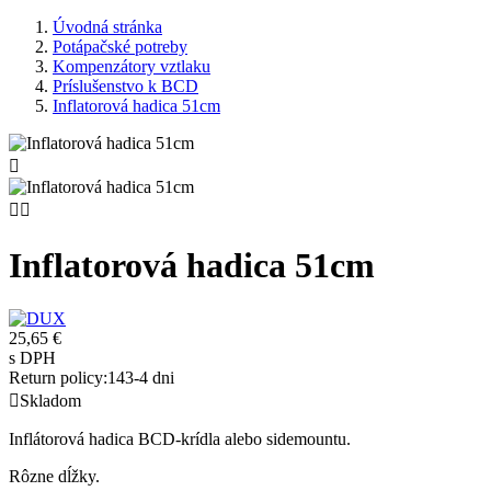
Úvodná stránka
Potápačské potreby
Kompenzátory vztlaku
Príslušenstvo k BCD
Inflatorová hadica 51cm



Inflatorová hadica 51cm
25,65 €
s DPH
Return policy:14
3-4 dni

Skladom
Inflátorová hadica BCD-krídla alebo sidemountu.
Rôzne dĺžky.