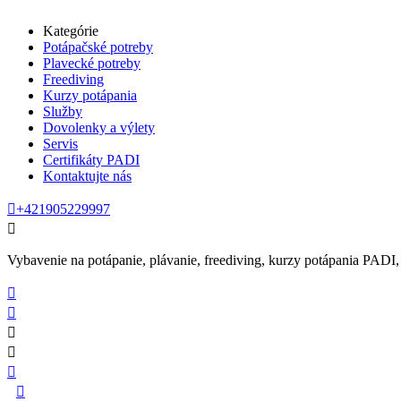
Kategórie
Potápačské potreby
Plavecké potreby
Freediving
Kurzy potápania
Služby
Dovolenky a výlety
Servis
Certifikáty PADI
Kontaktujte nás

+421905229997

Vybavenie na potápanie, plávanie, freediving, kurzy potápania PADI, se





