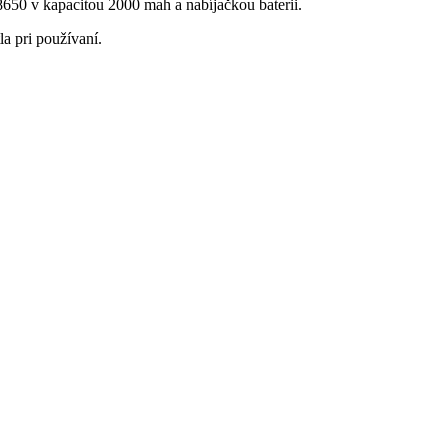
8650 v kapacitou 2000 mah a nabíjačkou baterii.
a pri používaní.