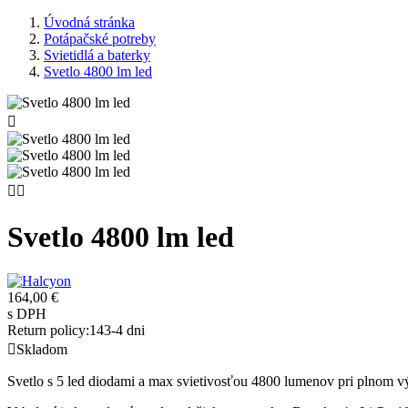
Úvodná stránka
Potápačské potreby
Svietidlá a baterky
Svetlo 4800 lm led



Svetlo 4800 lm led
164,00 €
s DPH
Return policy:14
3-4 dni

Skladom
Svetlo s 5 led diodami a max svietivosťou 4800 lumenov pri plnom v