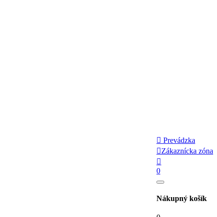

Prevádzka

Zákaznícka zóna

0
Nákupný košík