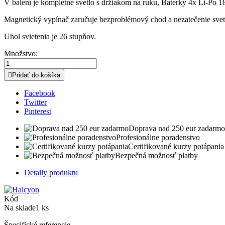
V balení je kompletné svetlo s držiakom na ruku, Baterky 4x Li-Po 1
Magnetický vypínač zaručuje bezproblémový chod a nezatečenie svetl
Uhol svietenia je 26 stupňov.
Množstvo:

Pridať do košíka
Facebook
Twitter
Pinterest
Doprava nad 250 eur zadarmo
Profesionálne poradenstvo
Certifikované kurzy potápania
Bezpečná možnosť platby
Detaily produktu
Kód
Na sklade
1 ks
Špecifické referencie