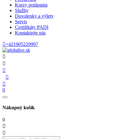
Kurzy potápania
Služby
Dovolenky a výlety
Servis
Certifikáty PADI
Kontaktujte nás

+421905229997





0
Nákupný košík
0

