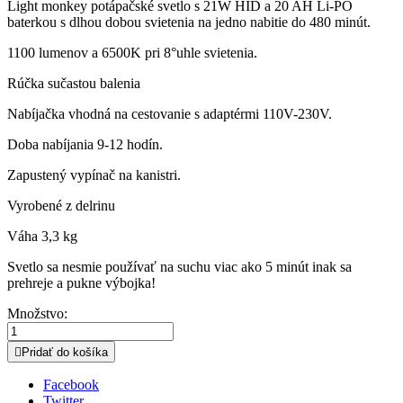
Light monkey potápačské svetlo s 21W HID a 20 AH Li-PO
baterkou s dlhou dobou svietenia na jedno nabitie do 480 minút.
1100 lumenov a 6500K pri 8°uhle svietenia.
Rúčka sučastou balenia
Nabíjačka vhodná na cestovanie s adaptérmi 110V-230V.
Doba nabíjania 9-12 hodín.
Zapustený vypínač na kanistri.
Vyrobené z delrinu
Váha 3,3 kg
Svetlo sa nesmie používať na suchu viac ako 5 minút inak sa
prehreje a pukne výbojka!
Množstvo:

Pridať do košíka
Facebook
Twitter