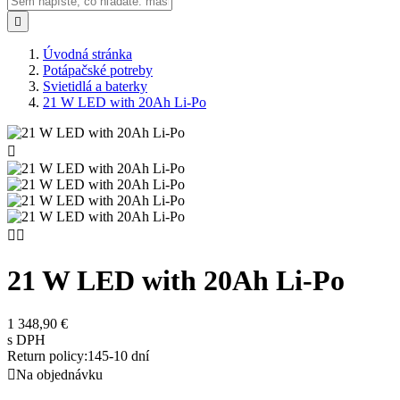

Úvodná stránka
Potápačské potreby
Svietidlá a baterky
21 W LED with 20Ah Li-Po



21 W LED with 20Ah Li-Po
1 348,90 €
s DPH
Return policy:14
5-10 dní

Na objednávku