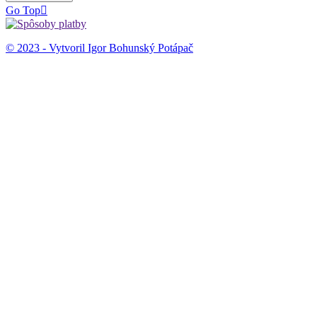
Go Top

© 2023 - Vytvoril Igor Bohunský Potápač