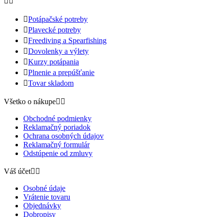



Potápačské potreby

Plavecké potreby

Freediving a Spearfishing

Dovolenky a výlety

Kurzy potápania

Plnenie a prepúšťanie

Tovar skladom
Všetko o nákupe


Obchodné podmienky
Reklamačný poriadok
Ochrana osobných údajov
Reklamačný formulár
Odstúpenie od zmluvy
Váš účet


Osobné údaje
Vrátenie tovaru
Objednávky
Dobropisy