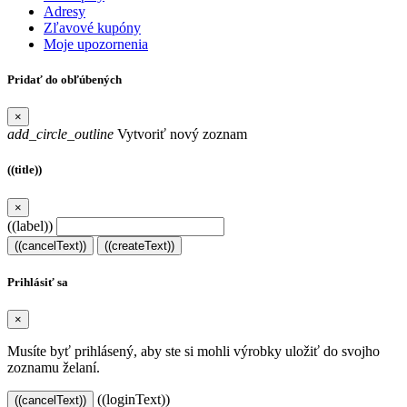
Adresy
Zľavové kupóny
Moje upozornenia
Pridať do obľúbených
×
add_circle_outline
Vytvoriť nový zoznam
((title))
×
((label))
((cancelText))
((createText))
Prihlásiť sa
×
Musíte byť prihlásený, aby ste si mohli výrobky uložiť do svojho
zoznamu želaní.
((loginText))
((cancelText))