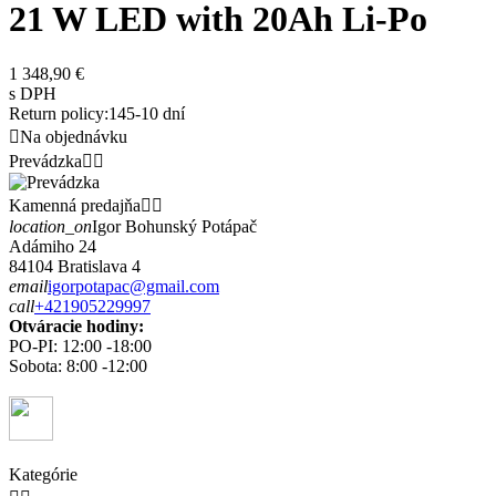
21 W LED with 20Ah Li-Po
1 348,90 €
s DPH
Return policy:14
5-10 dní

Na objednávku
Prevádzka


Kamenná predajňa


location_on
Igor Bohunský Potápač
Adámiho 24
84104 Bratislava 4
email
igorpotapac@gmail.com
call
+421905229997
Otváracie hodiny:
PO-PI: 12:00 -18:00
Sobota: 8:00 -12:00
Kategórie