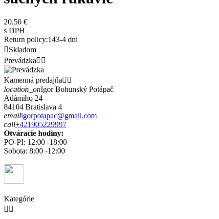
20,50 €
s DPH
Return policy:14
3-4 dni

Skladom
Prevádzka


Kamenná predajňa


location_on
Igor Bohunský Potápač
Adámiho 24
84104 Bratislava 4
email
igorpotapac@gmail.com
call
+421905229997
Otváracie hodiny:
PO-PI: 12:00 -18:00
Sobota: 8:00 -12:00
Kategórie

