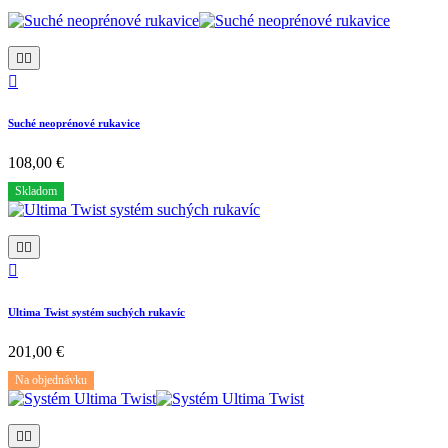



Suché neoprénové rukavice
108,00 €
Skladom



Ultima Twist systém suchých rukavíc
201,00 €
Na objednávku

