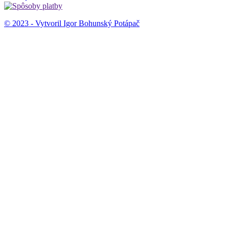
© 2023 - Vytvoril Igor Bohunský Potápač