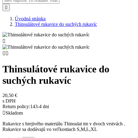

Úvodná stránka
Thinsulátové rukavice do suchých rukavíc



Thinsulátové rukavice do
suchých rukavíc
20,50 €
s DPH
Return policy:14
3-4 dni

Skladom
Rukavice s hrejivého materiálu Thinsulat tm v dvoch vrstvách .
Rukavice sa dodávajú vo veľkostiach S,M,L,XL