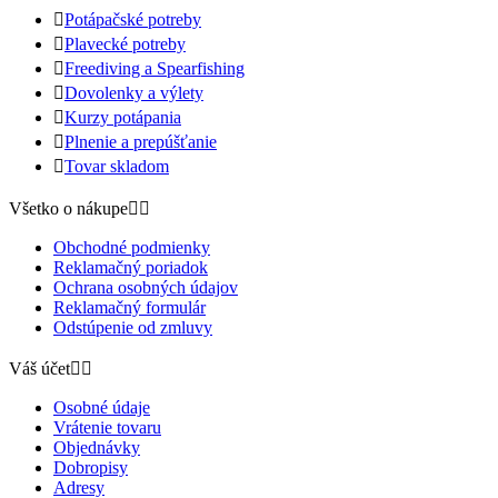

Potápačské potreby

Plavecké potreby

Freediving a Spearfishing

Dovolenky a výlety

Kurzy potápania

Plnenie a prepúšťanie

Tovar skladom
Všetko o nákupe


Obchodné podmienky
Reklamačný poriadok
Ochrana osobných údajov
Reklamačný formulár
Odstúpenie od zmluvy
Váš účet


Osobné údaje
Vrátenie tovaru
Objednávky
Dobropisy
Adresy