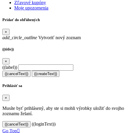
Zľavové kupóny
Moje upozornenia
Pridať do obľúbených
×
add_circle_outline
Vytvoriť nový zoznam
((title))
×
((label))
((cancelText))
((createText))
Prihlásiť sa
×
Musíte byť prihlásený, aby ste si mohli výrobky uložiť do svojho
zoznamu želaní.
((loginText))
((cancelText))
Go Top
