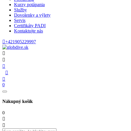
Kurzy potápania
Služby
Dovolenky a výlety
Servis
Certifikáty PADI
Kontaktujte nás

+421905229997





0
Nákupný košík
0

