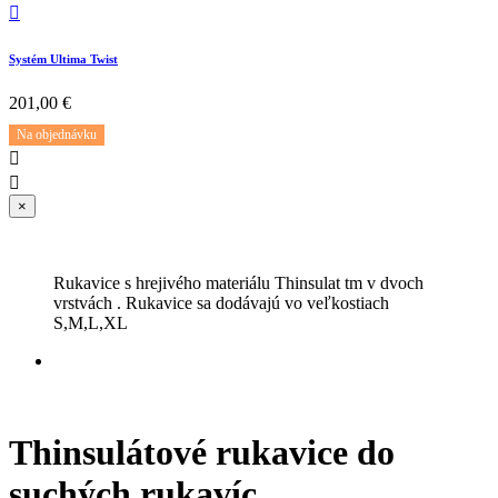

Systém Ultima Twist
201,00 €
Na objednávku


×
Rukavice s hrejivého materiálu Thinsulat tm v dvoch
vrstvách . Rukavice sa dodávajú vo veľkostiach
S,M,L,XL
Thinsulátové rukavice do
suchých rukavíc