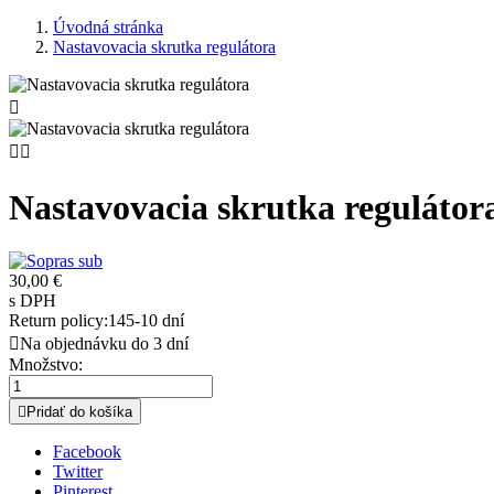
Úvodná stránka
Nastavovacia skrutka regulátora



Nastavovacia skrutka regulátor
30,00 €
s DPH
Return policy:14
5-10 dní

Na objednávku do 3 dní
Množstvo:

Pridať do košíka
Facebook
Twitter
Pinterest