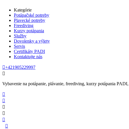
Kategórie
Potápačské potreby
Plavecké potreby
Freediving
Kurzy potápania
Služby
Dovolenky a výlety
Servis
Certifikáty PADI
Kontaktujte nás

+421905229997

Vybavenie na potápanie, plávanie, freediving, kurzy potápania PADI, se





