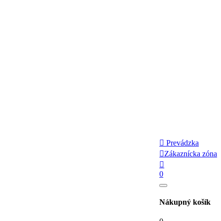

Prevádzka

Zákaznícka zóna

0
Nákupný košík