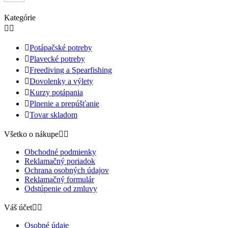
Kategórie



Potápačské potreby

Plavecké potreby

Freediving a Spearfishing

Dovolenky a výlety

Kurzy potápania

Plnenie a prepúšťanie

Tovar skladom
Všetko o nákupe


Obchodné podmienky
Reklamačný poriadok
Ochrana osobných údajov
Reklamačný formulár
Odstúpenie od zmluvy
Váš účet


Osobné údaje