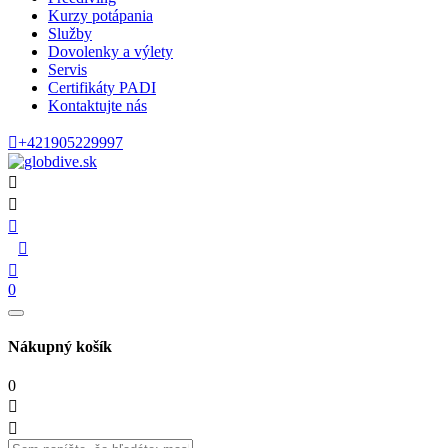
Kurzy potápania
Služby
Dovolenky a výlety
Servis
Certifikáty PADI
Kontaktujte nás

+421905229997





0
Nákupný košík
0

