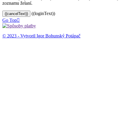
zoznamu želaní.
((loginText))
((cancelText))
Go Top

© 2023 - Vytvoril Igor Bohunský Potápač