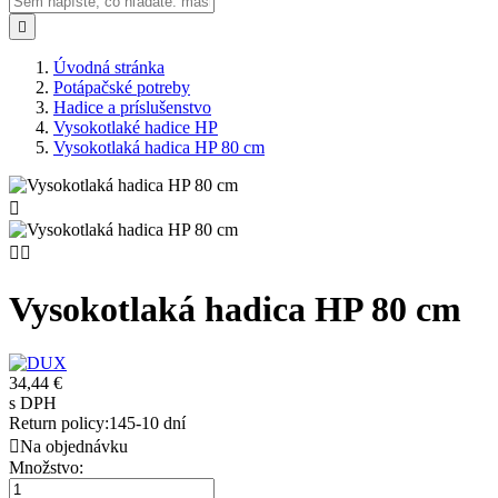

Úvodná stránka
Potápačské potreby
Hadice a príslušenstvo
Vysokotlaké hadice HP
Vysokotlaká hadica HP 80 cm



Vysokotlaká hadica HP 80 cm
34,44 €
s DPH
Return policy:14
5-10 dní

Na objednávku
Množstvo: