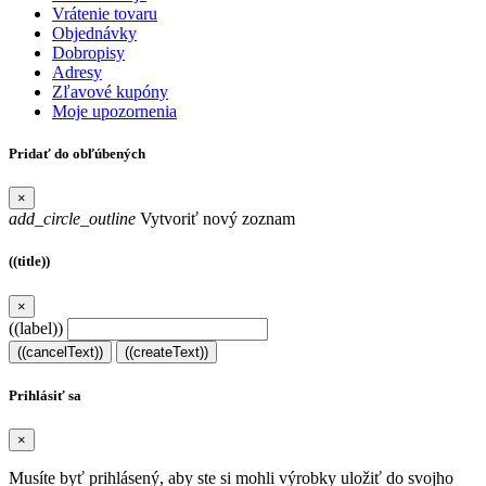
Vrátenie tovaru
Objednávky
Dobropisy
Adresy
Zľavové kupóny
Moje upozornenia
Pridať do obľúbených
×
add_circle_outline
Vytvoriť nový zoznam
((title))
×
((label))
((cancelText))
((createText))
Prihlásiť sa
×
Musíte byť prihlásený, aby ste si mohli výrobky uložiť do svojho