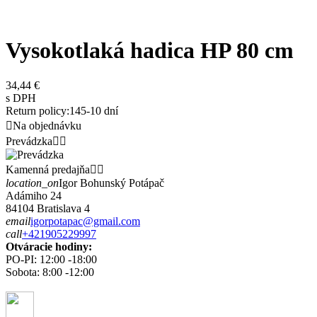
Vysokotlaká hadica HP 80 cm
34,44 €
s DPH
Return policy:14
5-10 dní

Na objednávku
Prevádzka


Kamenná predajňa


location_on
Igor Bohunský Potápač
Adámiho 24
84104 Bratislava 4
email
igorpotapac@gmail.com
call
+421905229997
Otváracie hodiny:
PO-PI: 12:00 -18:00
Sobota: 8:00 -12:00