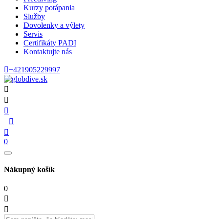
Kurzy potápania
Služby
Dovolenky a výlety
Servis
Certifikáty PADI
Kontaktujte nás

+421905229997





0
Nákupný košík
0

