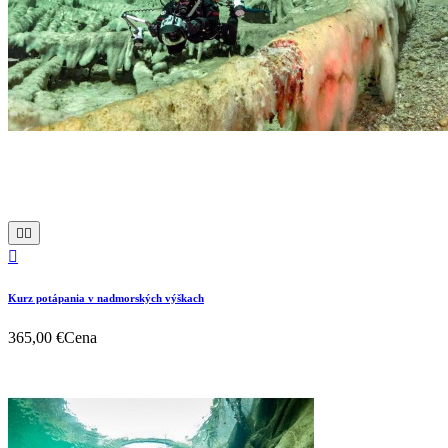



Kurz potápania v nadmorských výškach
365,00 €
Cena