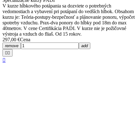
Špecializačné kurzy PADI
V kurze hĺbkového potápania sa dozviete o potrebných
vedomostiach a vybavení pri potápaní do vedších hĺbok. Obsahom
kurzu je: Teória-postupy-bezpečnosť a plánovanie ponoru, výpočet
spotreby vzduchu. Prax-dva ponory do hĺbky pod 18m do max
40metrov. V cene Certifikácia PADI. V kurze nie je požičovné
výstroja a vzduch do fliaš. Od 15 rokov.
297,00 €
Cena
remove
add






Potápanie z lode
132,00 €
Skladom

