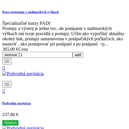
Kurz potápania v nadmorských výškach
Špecializačné kurzy PADI
Postupy a výstroj je jedna vec, ale potápanie v nadmorských
výškach má svoje pravidlá a postupy. Učím ako vypočítať aktuálny
okolný tlak, postupy nanastavenia v potápačských počítačoch, ako
nastaviť , ako postupovať pri potápaní a po potápaní. <p...
365,00 €
Cena
remove
add






Podvodná navigácia
237,80 €
Skladom