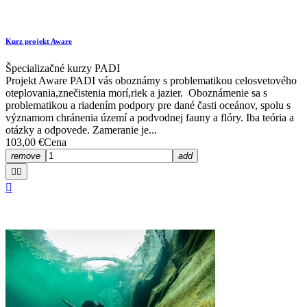
Kurz projekt Aware
Špecializačné kurzy PADI
Projekt Aware PADI vás oboznámy s problematikou celosvetového
oteplovania,znečistenia morí,riek a jazier. Oboznámenie sa s
problematikou a riadením podpory pre dané časti oceánov, spolu s
významom chránenia území a podvodnej fauny a flóry. Iba teória a
otázky a odpovede. Zameranie je...
103,00 €
Cena
remove
add


