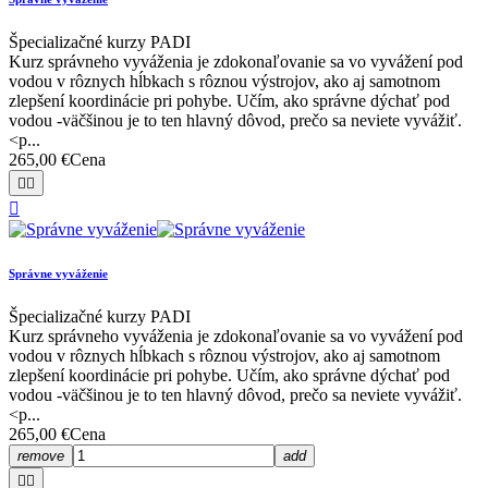
Špecializačné kurzy PADI
Kurz správneho vyváženia je zdokonaľovanie sa vo vyvážení pod
vodou v rôznych hĺbkach s rôznou výstrojov, ako aj samotnom
zlepšení koordinácie pri pohybe. Učím, ako správne dýchať pod
vodou -väčšinou je to ten hlavný dôvod, prečo sa neviete vyvážiť.
<p...
265,00 €
Cena



Správne vyváženie
Špecializačné kurzy PADI
Kurz správneho vyváženia je zdokonaľovanie sa vo vyvážení pod
vodou v rôznych hĺbkach s rôznou výstrojov, ako aj samotnom
zlepšení koordinácie pri pohybe. Učím, ako správne dýchať pod
vodou -väčšinou je to ten hlavný dôvod, prečo sa neviete vyvážiť.
<p...
265,00 €
Cena
remove
add

