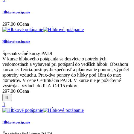
Hĺbkové potápanie
297,00 €
Cena
Hĺbkové potápanie
Špecializačné kurzy PADI
V kurze hĺbkového potápania sa dozviete o potrebných
vedomostiach a vybavení pri potápaní do vedších hĺbok. Obsahom
kurzu je: Teória-postupy-bezpečnosť a plánovanie ponoru, výpočet
spotreby vzduchu. Prax-dva ponory do hĺbky pod 18m do max
40metrov. V cene Certifikácia PADI. V kurze nie je požičovné
výstroja a vzduch do fliaš. Od 15 rokov.
297,00 €
Cena



Hĺbkové potápanie