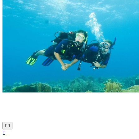


