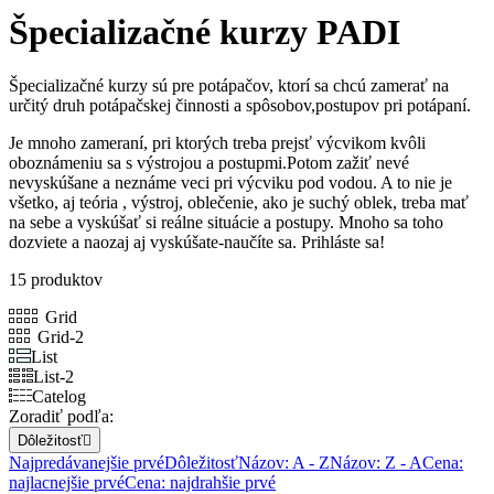
Špecializačné kurzy PADI
Špecializačné kurzy sú pre potápačov, ktorí sa chcú zamerať na
určitý druh potápačskej činnosti a spôsobov,postupov pri potápaní.
Je mnoho zameraní, pri ktorých treba prejsť výcvikom kvôli
oboznámeniu sa s výstrojou a postupmi.Potom zažiť nevé
nevyskúšane a neznáme veci pri výcviku pod vodou. A to nie je
všetko, aj teória , výstroj, oblečenie, ako je suchý oblek, treba mať
na sebe a vyskúšať si reálne situácie a postupy. Mnoho sa toho
dozviete a naozaj aj vyskúšate-naučíte sa. Prihláste sa!
15 produktov
Grid
Grid-2
List
List-2
Catelog
Zoradiť podľa:
Dôležitosť

Najpredávanejšie prvé
Dôležitosť
Názov: A - Z
Názov: Z - A
Cena:
najlacnejšie prvé
Cena: najdrahšie prvé