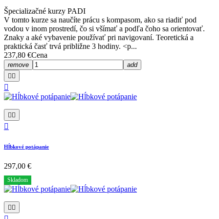
Špecializačné kurzy PADI
V tomto kurze sa naučíte prácu s kompasom, ako sa riadiť pod
vodou v inom prostredí, čo si všímať a podľa čoho sa orientovať.
Znaky a aké vybavenie používať pri navigovaní. Teoretická a
praktická časť trvá približne 3 hodiny. <p...
237,80 €
Cena
remove
add






Hĺbkové potápanie
297,00 €
Skladom


